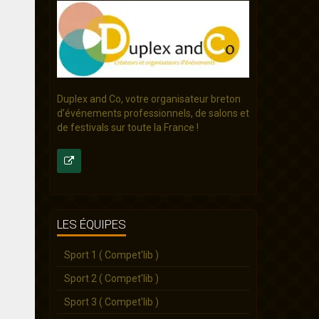
Duplex and Co, votre organisateur breton
d’événements professionnels, de salons et
de festivals sur toute la France !
LES ÉQUIPES
Sport 1 ( Compet'lib )
Sport 2 ( Compet'lib )
Sport 3 ( Compet'lib )