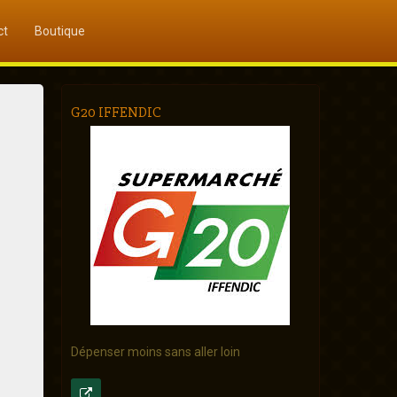
ct
Boutique
G20 IFFENDIC
Dépenser moins sans aller loin