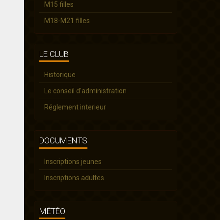
M15 filles
M18-M21 filles
LE CLUB
Historique
Le conseil d'administration
Réglement interieur
DOCUMENTS
Inscriptions jeunes
Inscriptions adultes
MÉTÉO