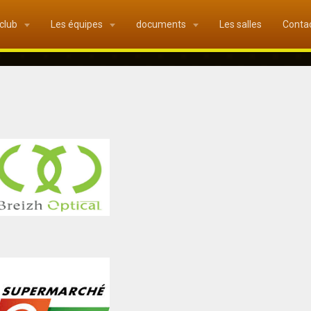
 club
Les équipes
documents
Les salles
Conta