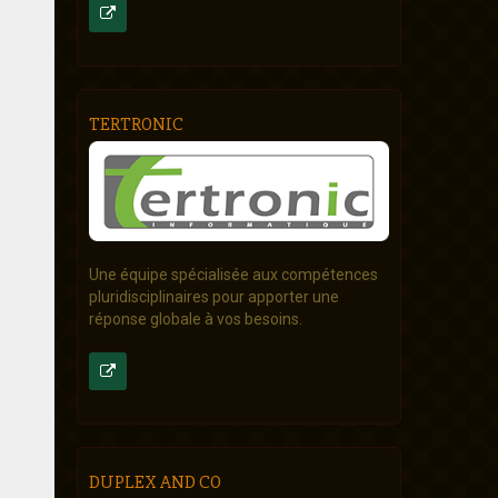
TERTRONIC
Une équipe spécialisée aux compétences
pluridisciplinaires pour apporter une
réponse globale à vos besoins.
DUPLEX AND CO