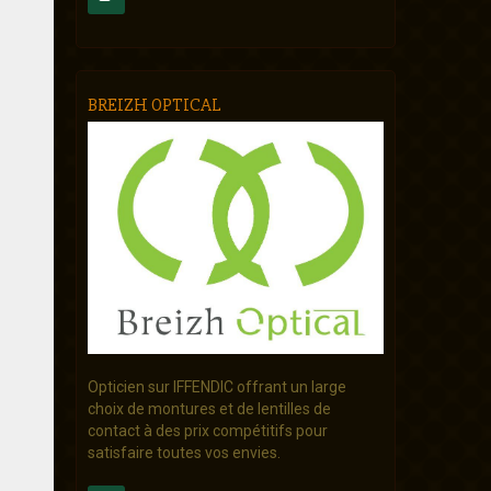
BREIZH OPTICAL
Opticien sur IFFENDIC offrant un large
choix de montures et de lentilles de
contact à des prix compétitifs pour
satisfaire toutes vos envies.